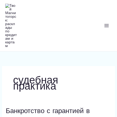
Перейти
к
содержимому
судебная
практика
Банкротство с гарантией в
Банкротство
с