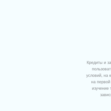
Кредиты и з
пользоват
условий, на 
на первой 
изучение 
завис