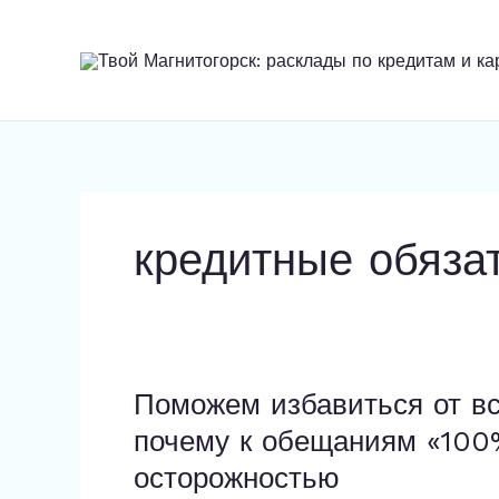
Перейти
к
содержимому
кредитные обяза
Поможем избавиться от вс
Поможем
избавиться
почему к обещаниям «100%
от
осторожностью
всех