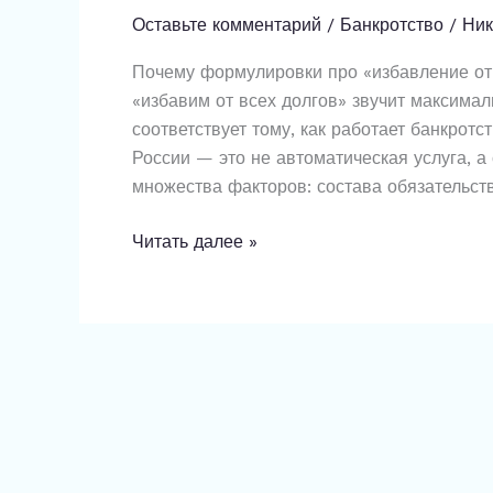
долгов
Оставьте комментарий
/
Банкротство
/
Ник
в
Почему формулировки про «избавление от 
Магнитогорске
«избавим от всех долгов» звучит максимал
—
соответствует тому, как работает банкрот
почему
России — это не автоматическая услуга, а 
к
множества факторов: состава обязательств
обещаниям
«100%
Читать далее »
списания»
стоит
относиться
с
осторожностью