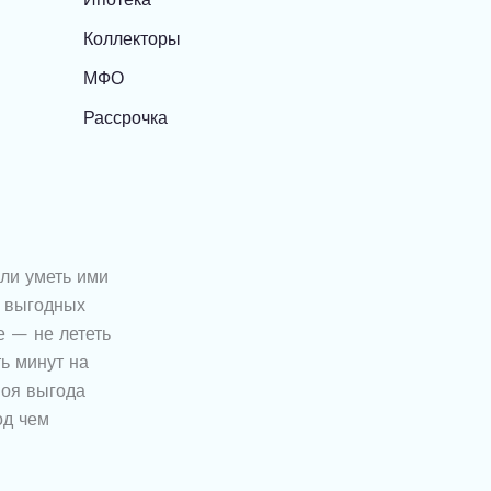
Коллекторы
МФО
Рассрочка
ли уметь ими
о выгодных
е — не лететь
ть минут на
воя выгода
од чем