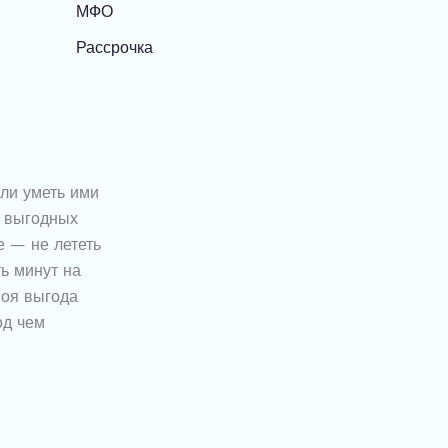
МФО
Рассрочка
ли уметь ими
о выгодных
е — не лететь
ть минут на
воя выгода
од чем