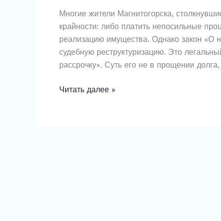
план
Многие жители Магнитогорска, столкнувши
спасения
крайности: либо платить непосильные про
имущества
реализацию имущества. Однако закон «О н
и
судебную реструктуризацию. Это легальны
банкротство
рассрочку». Суть его не в прощении долга,
в
рассрочку
Читать далее »