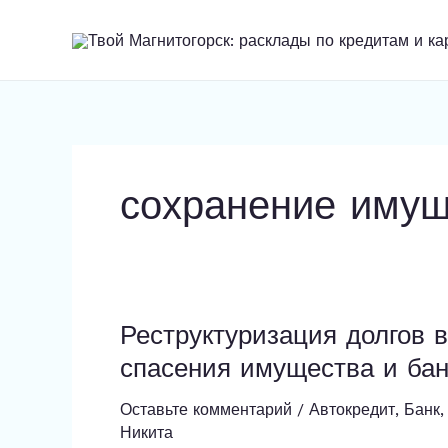
Перейти
к
содержимому
сохранение имущ
Реструктуризация долгов 
Реструктуризация
долгов
спасения имущества и бан
в
Магнитогорске:
Оставьте комментарий
/
Автокредит
,
Банк
Никита
реальный