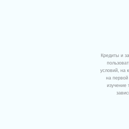
Кредиты и з
пользоват
условий, на 
на первой 
изучение 
завис