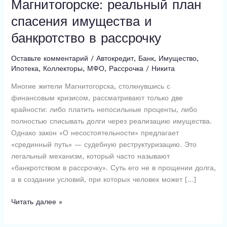
Магнитогорске: реальный план
в
спасения имущества и
Магнитогорске:
реальный
банкротство в рассрочку
план
спасения
Оставьте комментарий
/
Автокредит
,
Банк
,
Имущество
,
имущества
Ипотека
,
Коллекторы
,
МФО
,
Рассрочка
/
Никита
и
Многие жители Магнитогорска, столкнувшись с
банкротство
финансовым кризисом, рассматривают только две
в
крайности: либо платить непосильные проценты, либо
рассрочку
полностью списывать долги через реализацию имущества.
Однако закон «О несостоятельности» предлагает
«срединный путь» — судебную реструктуризацию. Это
легальный механизм, который часто называют
«банкротством в рассрочку». Суть его не в прощении долга,
а в создании условий, при которых человек может […]
Читать далее »